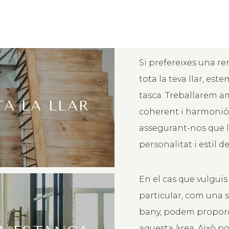
Si prefereixes una re
tota la teva llar, es
tasca. Treballarem a
TA LA LLAR
coherent i harmoniós
assegurant-nos que la 
personalitat i estil de
En el cas que vulguis
particular, com una s
bany, podem proporci
aquesta àrea. Això po