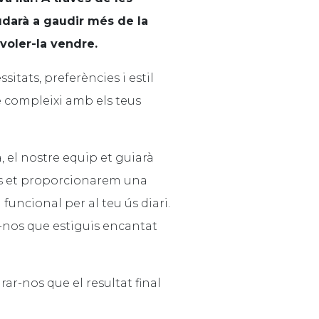
udarà a gaudir més de la
 voler-la vendre.
itats, preferències i estil
e compleixi amb els teus
, el nostre equip et guiarà
més et proporcionarem una
funcional per al teu ús diari.
ar-nos que estiguis encantat
r-nos que el resultat final