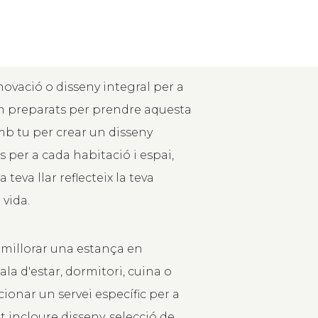
novació o disseny integral per a
tem preparats per prendre aquesta
mb tu per crear un disseny
 per a cada habitació i espai,
teva llar reflecteix la teva
 vida.
 millorar una estança en
ala d'estar, dormitori, cuina o
onar un servei específic per a
t incloure disseny, selecció de