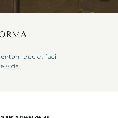
FORMA
n entorn que et faci
e vida.
a llar. A través de les