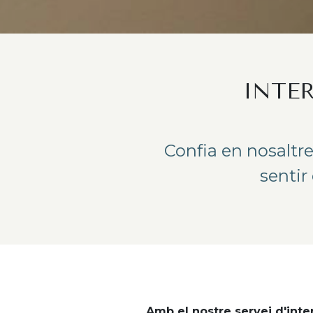
INTE
Confia en nosaltres
sentir
Amb el nostre servei d'interi