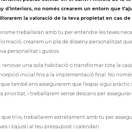
ny d’interiors, no només crearem un entorn que t'aj
llorarem la valoració de la teva propietat en cas de
orisme treballaran amb tu per entendre les teves necess
informació, crearem un pla de disseny personalitzat qu
teva personalitat i gustos.
 renovar una sola habitació o transformar tota la casa
concepció inicial fins a la implementació final. No no
que també ens assegurarem que l'espai sigui pràctic i 
tra prioritat, i treballarem sense descans per assegur
ue triïs, treballarem estretament amb tu per assegura
es i s'ajusti al teu pressupost i calendari.