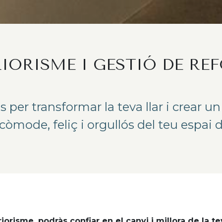
RIORISME I GESTIÓ DE RE
 per transformar la teva llar i crear u
 còmode, feliç i orgullós del teu espai d
orisme, podràs confiar en el canvi i millora de la tev