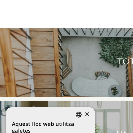
TO
×
Aquest lloc web utilitza
CATALAN
galetes